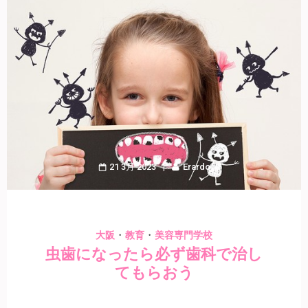
21 3月 2023
Erardo
・
・
大阪
教育
美容専門学校
虫歯になったら必ず歯科で治し
てもらおう