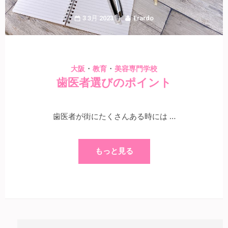
3 3月 2023
Erardo
・
・
大阪
教育
美容専門学校
歯医者選びのポイント
歯医者が街にたくさんある時には …
もっと見る
検