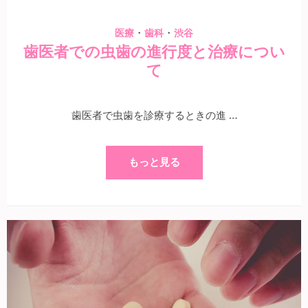
・
・
医療
歯科
渋谷
歯医者での虫歯の進行度と治療につい
て
歯医者で虫歯を診療するときの進 …
もっと見る