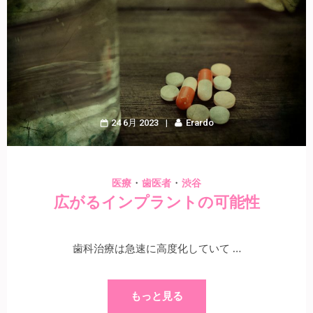
24 6月 2023
Erardo
・
・
医療
歯医者
渋谷
広がるインプラントの可能性
歯科治療は急速に高度化していて …
もっと見る