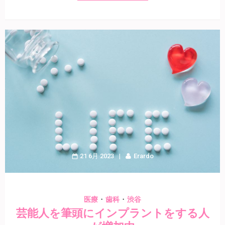
21 6月 2023
Erardo
・
・
医療
歯科
渋谷
芸能人を筆頭にインプラントをする人