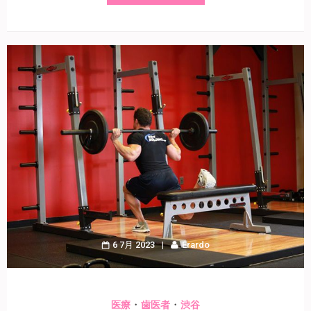
6 7月 2023
Erardo
・
・
医療
歯医者
渋谷