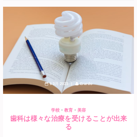
6 3月 2023
Erardo
・
・
学校
教育
美容
歯科は様々な治療を受けることが出来
る