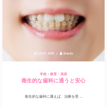
24 3月 2023
Erardo
・
・
学校
教育
美容
衛生的な歯科に通うと安心
衛生的な歯科に通えば、治療を受 …