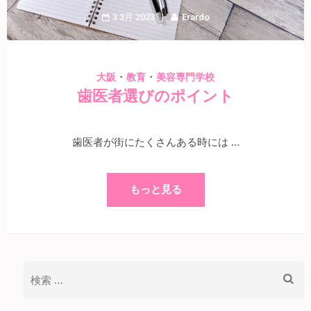
3 3月 2023
Erardo
・
・
大阪
教育
美容専門学校
歯医者選びのポイント
歯医者が街にたくさんある時には …
もっと見る
検
索: