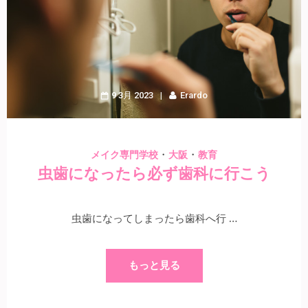
9 3月 2023
Erardo
・
・
メイク専門学校
大阪
教育
虫歯になったら必ず歯科に行こう
虫歯になってしまったら歯科へ行 …
もっと見る