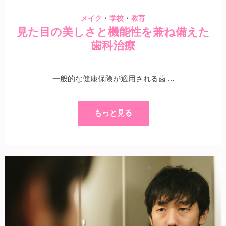
・
・
メイク
学校
教育
見た目の美しさと機能性を兼ね備えた
歯科治療
一般的な健康保険が適用される歯 …
もっと見る