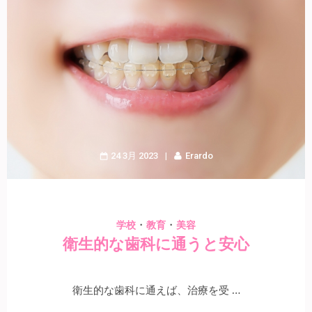
24 3月 2023
Erardo
・
・
学校
教育
美容
衛生的な歯科に通うと安心
衛生的な歯科に通えば、治療を受 …