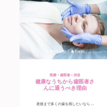
12 6月 2023
Erardo
・
・
医療
歯医者
渋谷
健康なうちから歯医者さ
んに通うべき理由
老後まで多くの歯を残したいなら …