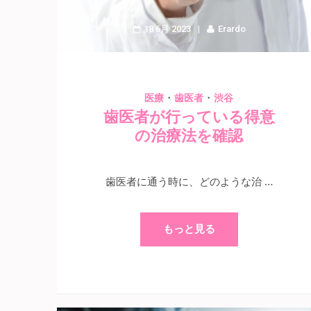
18 6月 2023
Erardo
・
・
医療
歯医者
渋谷
歯医者が行っている得意
の治療法を確認
歯医者に通う時に、どのような治 …
もっと見る