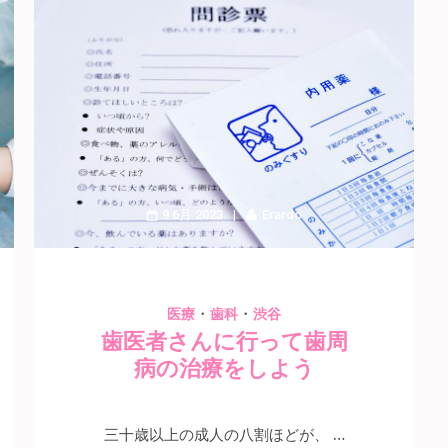
9 6月 2023
Erardo
・
・
医療
歯科
渋谷
歯医者さんに行って歯周
病の治療をしよう
三十歳以上の成人の八割ほどが、 …