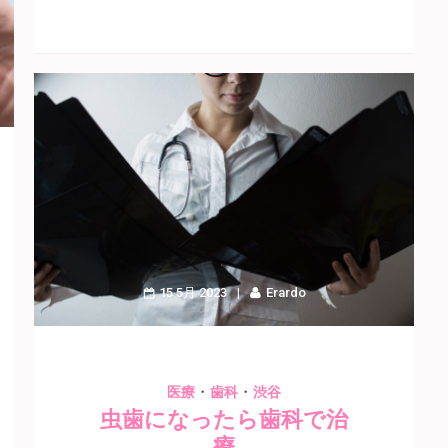
15 5月 2023
Erardo
・
・
医療
歯科
渋谷
虫歯になったら歯科で治
療