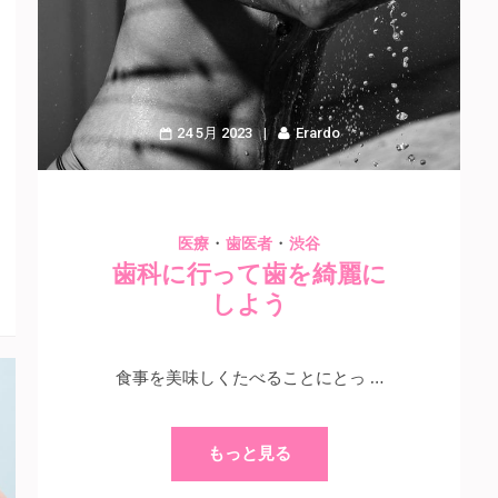
24 5月 2023
Erardo
・
・
医療
歯医者
渋谷
歯科に行って歯を綺麗に
しよう
食事を美味しくたべることにとっ …
もっと見る