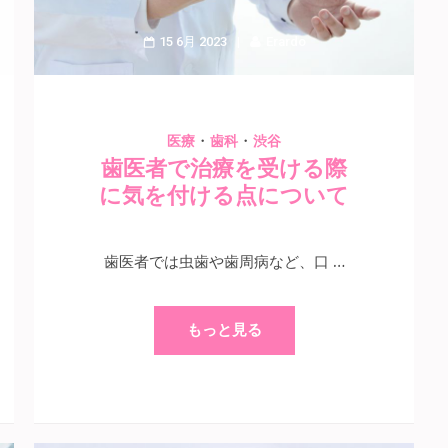
15 6月 2023
Erardo
・
・
医療
歯科
渋谷
歯医者で治療を受ける際
に気を付ける点について
歯医者では虫歯や歯周病など、口 …
もっと見る